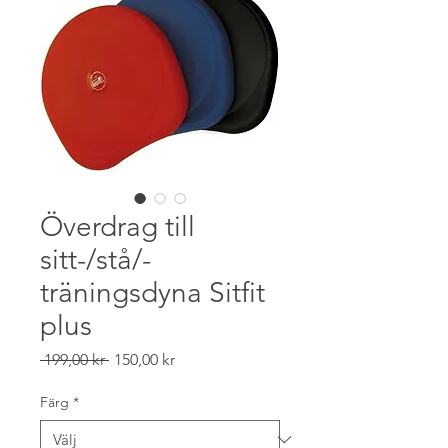
Överdrag till
sitt-/stå/-
träningsdyna Sitfit
plus
Ordinarie
Reapris
 199,00 kr 
150,00 kr
pris
Färg
*